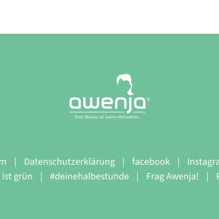
um
Datenschutzerklärung
facebook
Instag
ist grün
#deinehalbestunde
Frag Awenja!