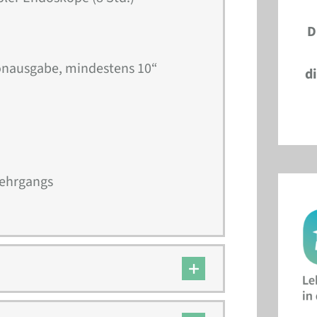
D
Tonausgabe, mindestens 10“
d
Lehrgangs