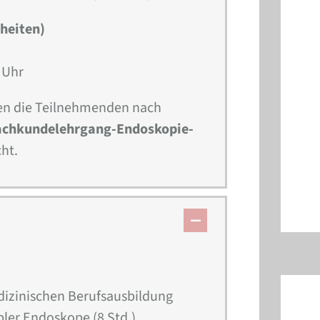
nheiten)
 Uhr
n die Teilnehmenden nach
achkundelehrgang-Endoskopie-
ht.
izinischen Berufsausbildung
bler Endoskope (8 Std.)