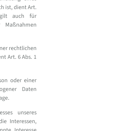
 ist, dient Art.
ilt auch für
her Maßnahmen
ner rechtlichen
nt Art. 6 Abs. 1
son oder einer
zogener Daten
age.
esses unseres
ie Interessen,
nnte Interesse