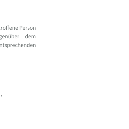
troffene Person
egenüber dem
ntsprechenden
,