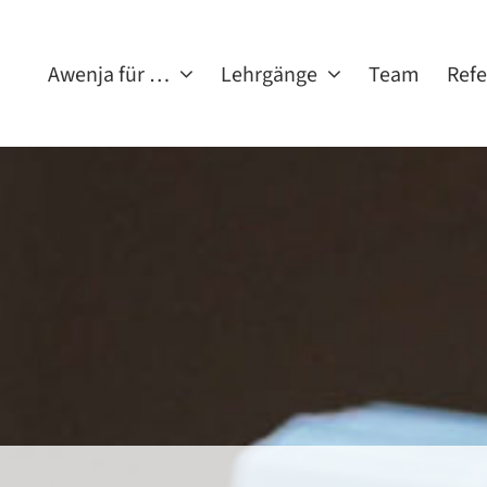
Awenja für …
Lehrgänge
Team
Ref