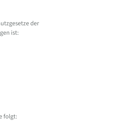
hutzgesetze der
en ist:
 folgt: