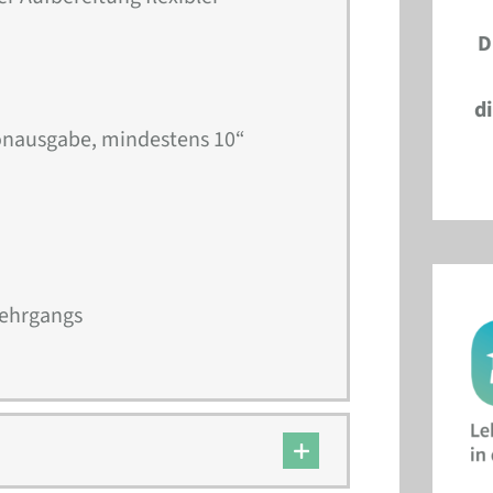
D
d
Tonausgabe, mindestens 10“
Lehrgangs