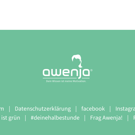
um
Datenschutzerklärung
facebook
Instag
ist grün
#deinehalbestunde
Frag Awenja!