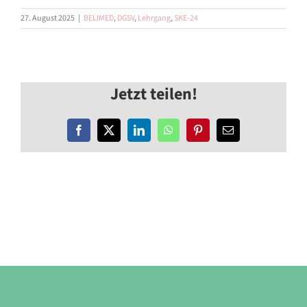
27. August 2025
|
BELIMED
,
DGSV
,
Lehrgang
,
SKE-24
Jetzt teilen!
Facebook
X
LinkedIn
WhatsApp
Pinterest
E-
Mail