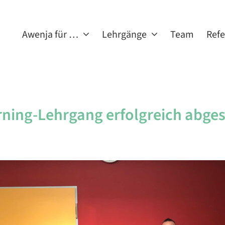
Awenja für …
Lehrgänge
Team
Ref
rning-Lehrgang erfolgreich abge