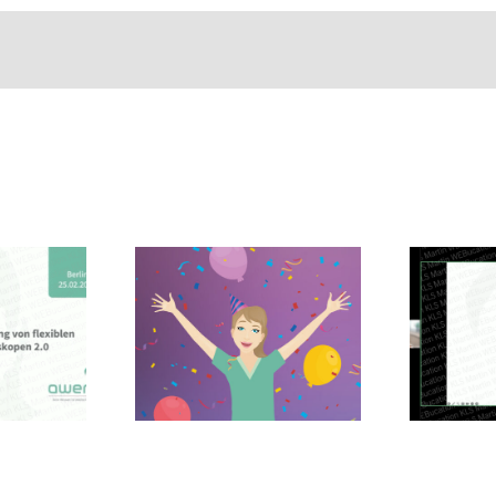
KLS Martin
Group –
re Awenja
Yasmin Poppe
 bin ganz
mit der
ön stolz
Fortsetzung
arauf!
unserer
Hygiene-Reihe