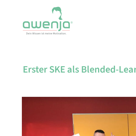
Skip
to
content
Erster SKE als Blended-Lea
Zeige
grösseres
Bild