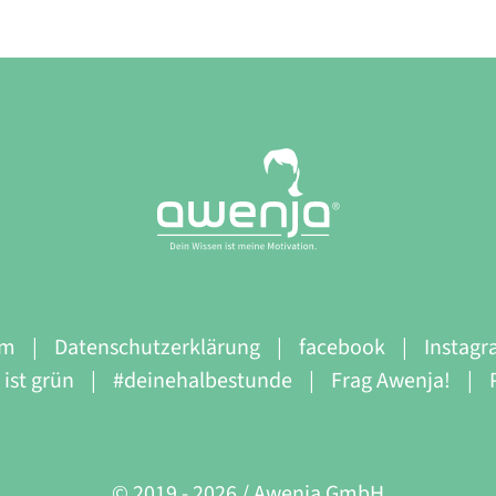
um
Datenschutzerklärung
facebook
Instag
ist grün
#deinehalbestunde
Frag Awenja!
© 2019 -
2026 / Awenja GmbH