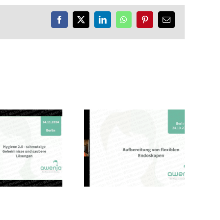
Facebook
X
LinkedIn
WhatsApp
Pinterest
E-
Mail
KLS Martin
Group – Nancy
Dietrich über
die
Aufbereitung
flexibler
Endoskope