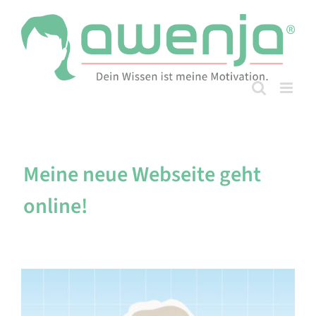
Skip
to
content
Meine neue Webseite geht
online!
Zeige
grösseres