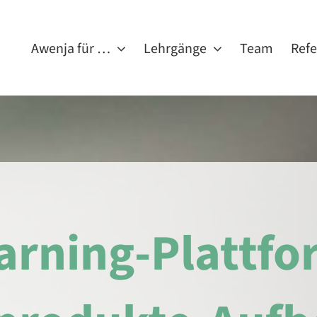
Awenja für …
Lehrgänge
Team
Ref
arning-Plattfo