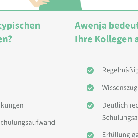
typischen
Awenja bedeut
en?
Ihre Kollegen 
Regelmäßige
Wissenszuga
nkungen
Deutlich re
Schulungs
 Schulungsaufwand
Erfüllung g