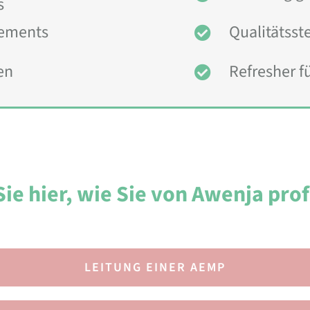
s
gements
Qualitätsst
en
Refresher fü
ie hier, wie Sie von Awenja prof
LEITUNG EINER AEMP