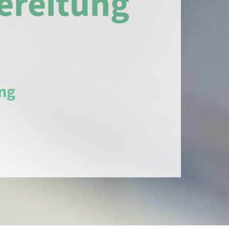
ereitung
ng